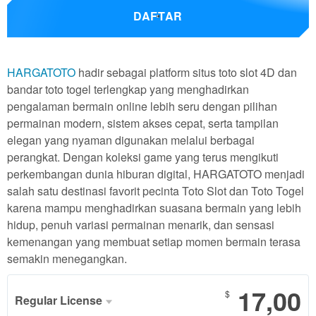
DAFTAR
HARGATOTO
hadir sebagai platform situs toto slot 4D dan
bandar toto togel terlengkap yang menghadirkan
pengalaman bermain online lebih seru dengan pilihan
permainan modern, sistem akses cepat, serta tampilan
elegan yang nyaman digunakan melalui berbagai
perangkat. Dengan koleksi game yang terus mengikuti
perkembangan dunia hiburan digital, HARGATOTO menjadi
salah satu destinasi favorit pecinta Toto Slot dan Toto Togel
karena mampu menghadirkan suasana bermain yang lebih
hidup, penuh variasi permainan menarik, dan sensasi
kemenangan yang membuat setiap momen bermain terasa
semakin menegangkan.
17,00
$
Regular License